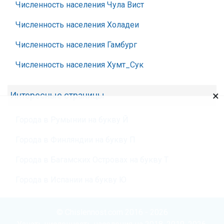
Численность населения Чула Вист
Численность населения Холадеи
Численность населения Гамбург
Численность населения Хумт_Сук
×
Интересные страницы
Города в Румынии на букву Й
Города в Финляндии на букву П
Города в Багамских Островах на букву Т
Города в Испании на букву Ю
© Chislennost.com 2016 - 2026