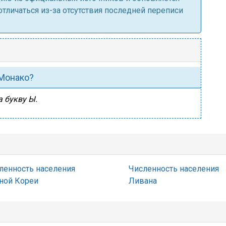
личаться из-за отсутствия последней переписи
 Монако?
а букву Ы.
ленность населения
Численность населения
ой Кореи
Ливана