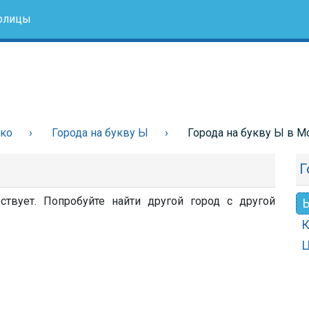
олицы
ако
Города на букву Ы
Города на букву Ы в М
Г
твует. Попробуйте найти другой город с другой