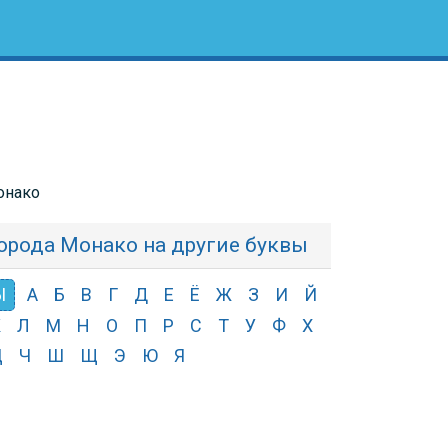
онако
орода Монако на другие буквы
Ы
А
Б
В
Г
Д
Е
Ё
Ж
З
И
Й
К
Л
М
Н
О
П
Р
С
Т
У
Ф
Х
Ц
Ч
Ш
Щ
Э
Ю
Я