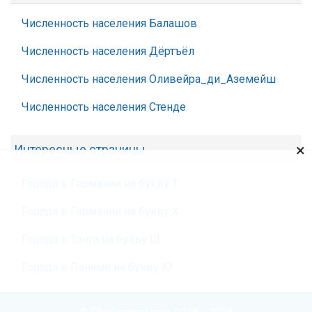
Численность населения Балашов
Численность населения Дёртъёл
Численность населения Оливейра_ди_Аземейш
Численность населения Стенде
×
Интересные страницы
Города в Германии на букву Т
Города в Германии на букву Х
Города в Тонга на букву Ш
Города в Панаме на букву Ю