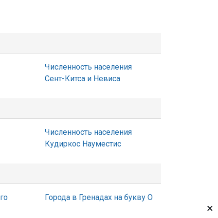
Численность населения
Сент-Китса и Невиса
Численность населения
Кудиркос Науместис
го
Города в Гренадах на букву О
×