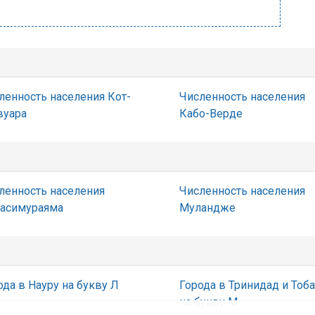
ленность населения Кот-
Численность населения
вуара
Кабо-Верде
ленность населения
Численность населения
асимураяма
Муландже
ода в Науру на букву Л
Города в Тринидад и Тоба
на букву М