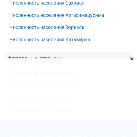
Численность населения Сахивал
Численность населения Хигасимацусима
Численность населения Зоринск
Численность населения Кахамарка
×
Интересные страницы
Города в Пакистане на букву О
Города в Шри_Ланки на букву О
Города в Науру на букву О
Города в Самоа на букву Ю
© Chislennost.com 2016 - 2026