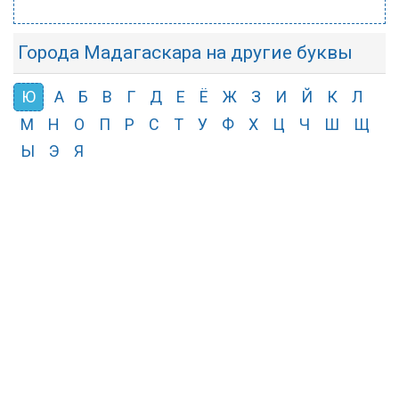
Города Мадагаскара на другие буквы
Ю
А
Б
В
Г
Д
Е
Ё
Ж
З
И
Й
К
Л
М
Н
О
П
Р
С
Т
У
Ф
Х
Ц
Ч
Ш
Щ
Ы
Э
Я