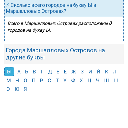
⚡ Сколько всего городов на букву Ы в
Маршалловых Островах?
Всего в Маршалловых Островах расположены
0
городов на букву Ы.
Города Маршалловых Островов на
другие буквы
Ы
А
Б
В
Г
Д
Е
Ё
Ж
З
И
Й
К
Л
М
Н
О
П
Р
С
Т
У
Ф
Х
Ц
Ч
Ш
Щ
Э
Ю
Я