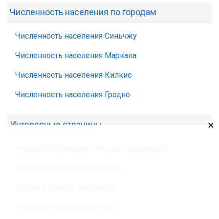
Численность населения по городам
Численность населения Синьчжу
Численность населения Маркала
Численность населения Килкис
Численность населения Гродно
×
Интересные страницы
Города в Багамских Островах на букву М
Города в Мальтах на букву О
Города в Тувалу на букву У
Города в Руанде на букву Ч