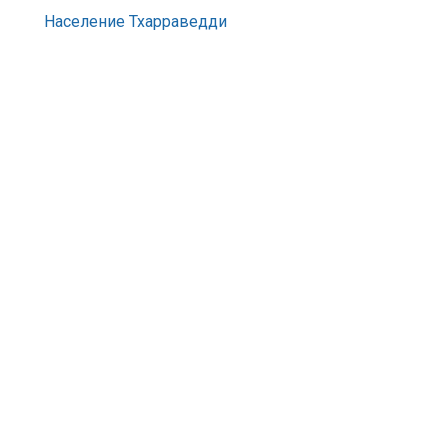
Население Тхарраведди