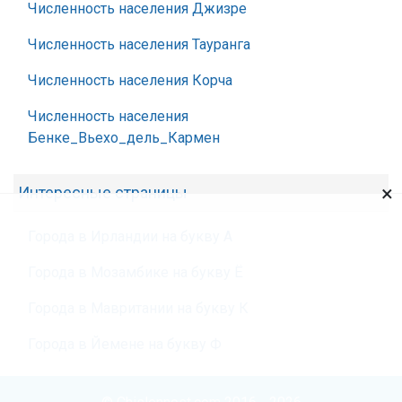
Численность населения Джизре
Численность населения Тауранга
Численность населения Корча
Численность населения
Бенке_Вьехо_дель_Кармен
×
Интересные страницы
Города в Ирландии на букву А
Города в Мозамбике на букву Ё
Города в Мавритании на букву К
Города в Йемене на букву Ф