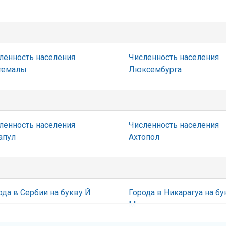
ленность населения
Численность населения
темалы
Люксембурга
ленность населения
Численность населения
апул
Ахтопол
ода в Сербии на букву Й
Города в Никарагуа на бу
М