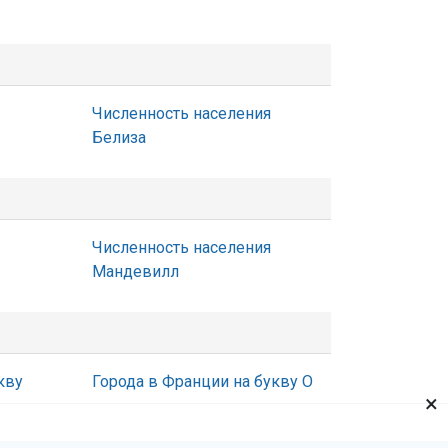
Численность населения
Белиза
Численность населения
Мандевилл
кву
Города в Франции на букву О
×