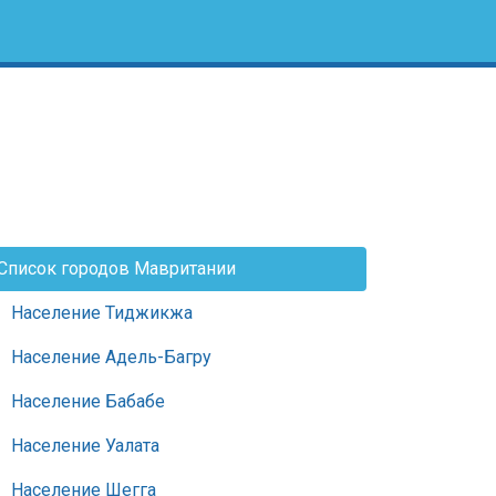
Список городов Мавритании
Население Тиджикжа
Население Адель-Багру
Население Бабабе
Население Уалата
Население Шегга