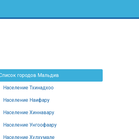
Список городов Мальдив
Население Тхинадхоо
Население Наифару
Население Хиннавару
Население Унгоофаару
Население Хулхумале