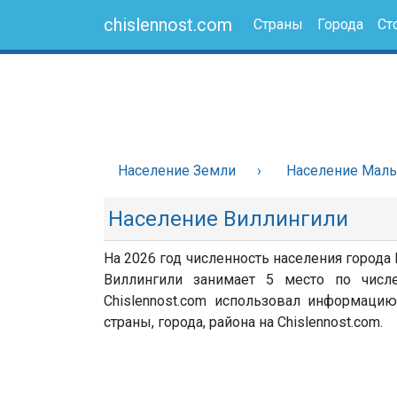
chislennost.com
Страны
Города
Ст
Население Земли
Население Мал
Население Виллингили
На 2026 год численность населения города
Виллингили занимает 5 место по числ
Chislennost.com использовал информацию
страны, города, района на Chislennost.com.