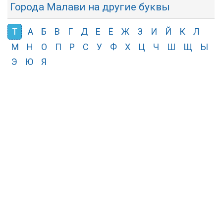
Города Малави на другие буквы
Т
А
Б
В
Г
Д
Е
Ё
Ж
З
И
Й
К
Л
М
Н
О
П
Р
С
У
Ф
Х
Ц
Ч
Ш
Щ
Ы
Э
Ю
Я