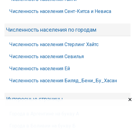
Численность населения Сент-Китса и Невиса
Численность населения по городам
Численность населения Стерлинг Хайтс
Численность населения Севилья
Численность населения Ей
Численность населения Биляд_Бени_Бу_Хасан
×
Интересные страницы
Города в Аргентине на букву А
Города в Боливии на букву Б