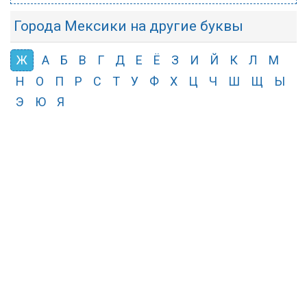
Города Мексики на другие буквы
Ж
А
Б
В
Г
Д
Е
Ё
З
И
Й
К
Л
М
Н
О
П
Р
С
Т
У
Ф
Х
Ц
Ч
Ш
Щ
Ы
Э
Ю
Я