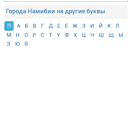
Города Намибии на другие буквы
П
А
Б
В
Г
Д
Е
Ё
Ж
З
И
Й
К
Л
М
Н
О
Р
С
Т
У
Ф
Х
Ц
Ч
Ш
Щ
Ы
Э
Ю
Я