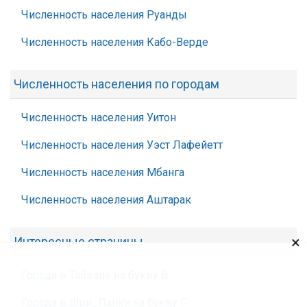
Численность населения Руанды
Численность населения Кабо-Верде
Численность населения по городам
Численность населения Уитон
Численность населения Уэст Лафейетт
Численность населения Мбанга
Численность населения Аштарак
×
Интересные страницы
Города в Тайване на букву В
Города в Шри_Ланки на букву Г