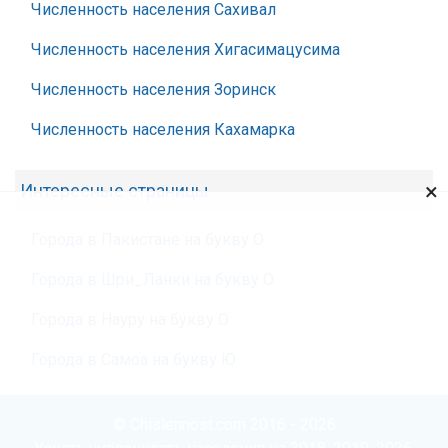
Численность населения Сахивал
Численность населения Хигасимацусима
Численность населения Зоринск
Численность населения Кахамарка
×
Интересные страницы
Города в Пакистане на букву О
Города в Шри_Ланки на букву О
Города в Науру на букву О
Города в Самоа на букву Ю
© Chislennost.com 2016 - 2026