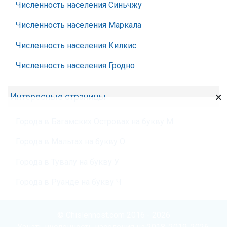
Численность населения Синьчжу
Численность населения Маркала
Численность населения Килкис
Численность населения Гродно
×
Интересные страницы
Города в Багамских Островах на букву М
Города в Мальтах на букву О
Города в Тувалу на букву У
Города в Руанде на букву Ч
© Chislennost.com 2016 - 2026