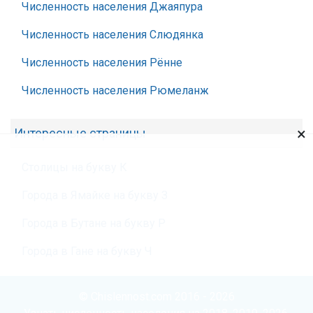
Численность населения Джаяпура
Численность населения Слюдянка
Численность населения Рённе
Численность населения Рюмеланж
×
Интересные страницы
Столицы на букву К
Города в Ямайке на букву З
Города в Бутане на букву Р
Города в Гане на букву Ч
© Chislennost.com 2016 - 2026