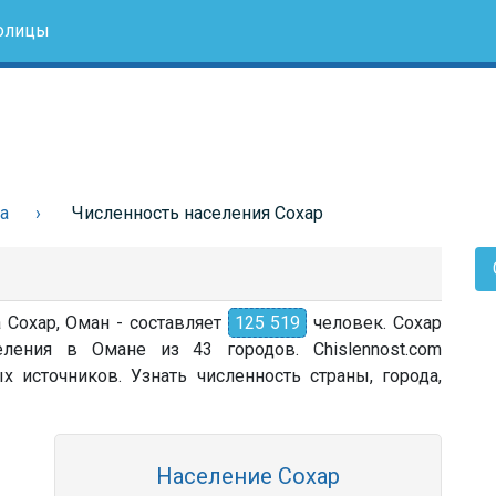
олицы
а
Численность населения Сохар
 Сохар, Оман - составляет
125 519
человек. Сохар
ления в Омане из 43 городов. Chislennost.com
источников. Узнать численность страны, города,
Население Сохар