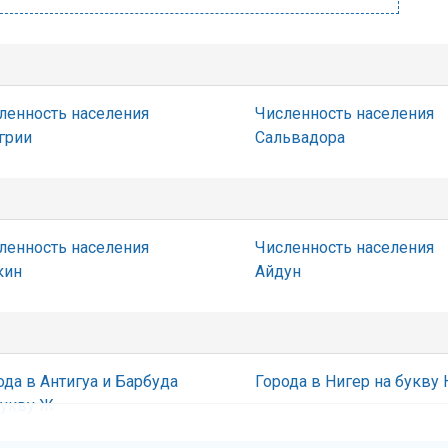
ленность населения
Численность населения
грии
Сальвадора
ленность населения
Численность населения
кин
Айдун
ода в Антигуа и Барбуда
Города в Нигер на букву 
букву Ж