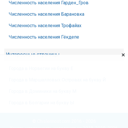
Численность населения Гарден_Гров
Численность населения Барановка
Численность населения Трофайах
Численность населения Гёкдепе
×
Интересные страницы
Города в Норвегии на букву Е
Города в Маршалловых Островах на букву Й
Города в Доминики на букву М
Города в Болгарии на букву Ы
© Chislennost.com 2016 - 2026