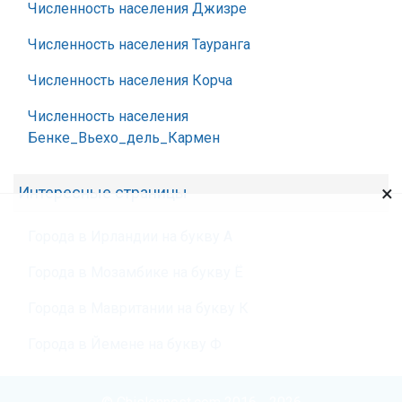
Численность населения Джизре
Численность населения Тауранга
Численность населения Корча
Численность населения
Бенке_Вьехо_дель_Кармен
×
Интересные страницы
Города в Ирландии на букву А
Города в Мозамбике на букву Ё
Города в Мавритании на букву К
Города в Йемене на букву Ф