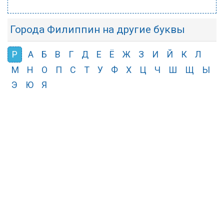
Города Филиппин на другие буквы
Р
А
Б
В
Г
Д
Е
Ё
Ж
З
И
Й
К
Л
М
Н
О
П
С
Т
У
Ф
Х
Ц
Ч
Ш
Щ
Ы
Э
Ю
Я