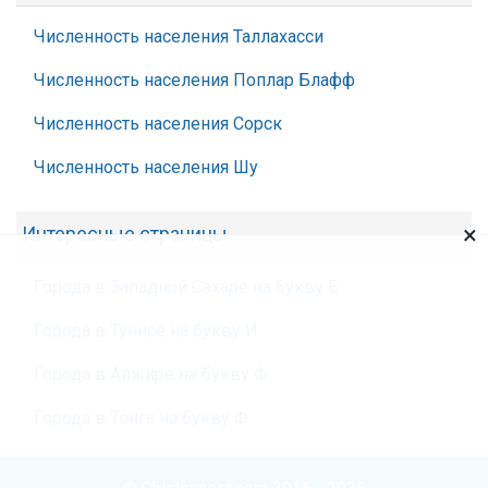
Численность населения Таллахасси
Численность населения Поплар Блафф
Численность населения Сорск
Численность населения Шу
×
Интересные страницы
Города в Западной Сахаре на букву Е
Города в Тунисе на букву И
Города в Алжире на букву Ф
Города в Тонга на букву Ф