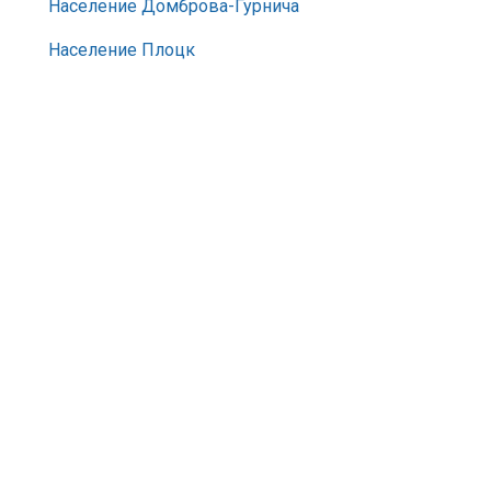
Население Домброва-Гурнича
Население Плоцк