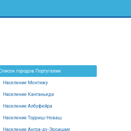
Список городов Португалии
Население Монтижу
Население Кантаньеди
Население Албуфейра
Население Торриш-Новаш
Население Ангра-ду-Эроишму