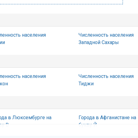
ленность населения
Численность населения
ии
Западной Сахары
ленность населения
Численность населения
кон
Тиджи
ода в Люксембурге на
Города в Афганистане на
ву В
букву Й