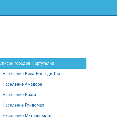
Список городов Португалии
Население Вила-Нова-ди-Гая
Население Амадора
Население Брага
Население Гондомар
Население Матозиньюш