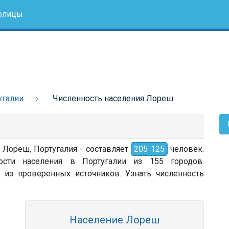
олицы
угалии
Численность населения Лореш
 Лореш, Португалия - составляет
205 125
человек.
сти населения в Португалии из 155 городов.
 из проверенных источников. Узнать численность
Население Лореш