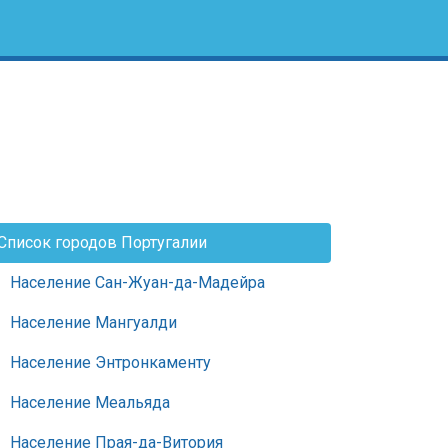
Список городов Португалии
Население Сан-Жуан-да-Мадейра
Население Мангуалди
Население Энтронкаменту
Население Меальяда
Население Прая-да-Витория