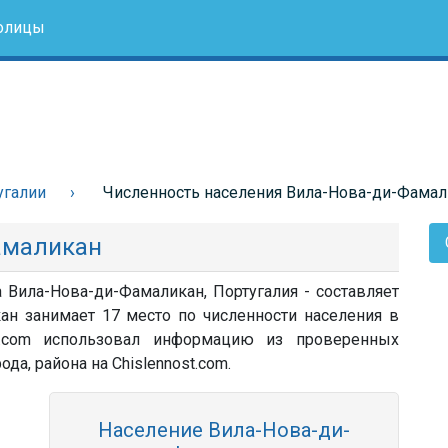
олицы
угалии
Численность населения Вила-Нова-ди-Фамал
амаликан
а Вила-Нова-ди-Фамаликан, Португалия - составляет
ан занимает 17 место по численности населения в
st.com использовал информацию из проверенных
ода, района на Chislennost.com.
Население Вила-Нова-ди-