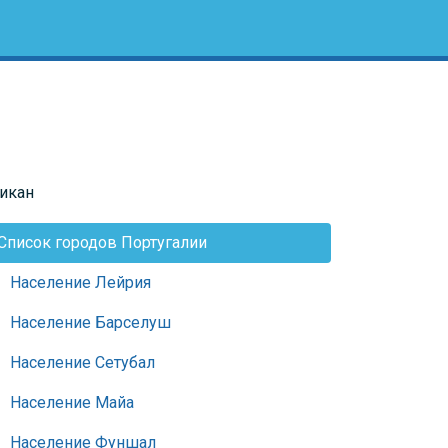
икан
Список городов Португалии
Население Лейрия
Население Барселуш
Население Сетубал
Население Майа
Население Фуншал