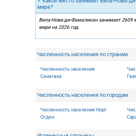
⚡ Какое место занимает Вила-Нова-ди
мире?
Вила-Нова-ди-Фамаликан занимает 2609 м
мире на 2026 год.
Численность населения по странам
Численность населения
Чис
Сенегала
Гва
Численность населения по городам
Численность населения Норт
Чис
Огден
Сар
Интересные страницы