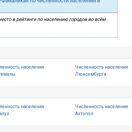
-Фамаликан по численности населения в
есто в рейтинге по населению городов во всём
ленность населения
Численность населения
темалы
Люксембурга
ленность населения
Численность населения
апул
Ахтопол