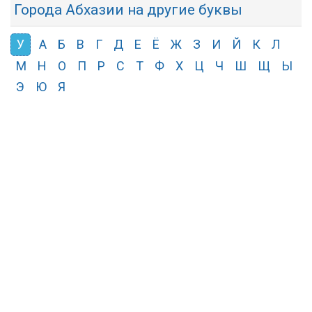
Города Абхазии на другие буквы
У
А
Б
В
Г
Д
Е
Ё
Ж
З
И
Й
К
Л
М
Н
О
П
Р
С
Т
Ф
Х
Ц
Ч
Ш
Щ
Ы
Э
Ю
Я