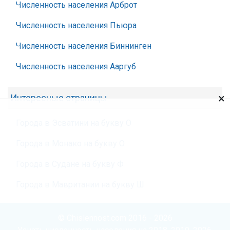
Численность населения Арброт
Численность населения Пьюра
Численность населения Биннинген
Численность населения Ааргуб
×
Интересные страницы
Города в Эсватини на букву О
Города в Монако на букву О
Города в Судане на букву Ф
Города в Мавритании на букву Ш
© Chislennost.com 2016 - 2026