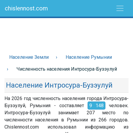
chislennost.com
Население Земли
Население Румынии
Численность населения Интросура-Бузэулуй
Население Интросура-Бузэулуй
На 2026 год численность населения города Интросура-
Бузэулуй, Румыния - составляет
9 148
человек.
Интросура-Бузэулуй занимает 207 место по
численности населения в Румынии из 266 городов.
Chislennost.com использовал информацию из