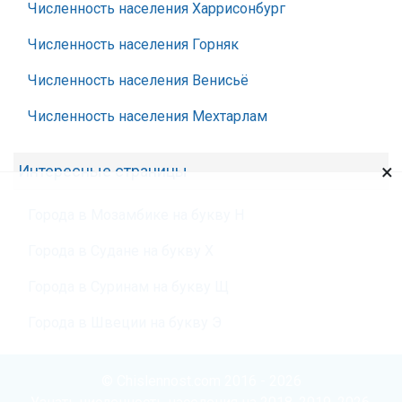
Численность населения Харрисонбург
Численность населения Горняк
Численность населения Венисьё
Численность населения Мехтарлам
×
Интересные страницы
Города в Мозамбике на букву Н
Города в Судане на букву Х
Города в Суринам на букву Щ
Города в Швеции на букву Э
© Chislennost.com 2016 - 2026