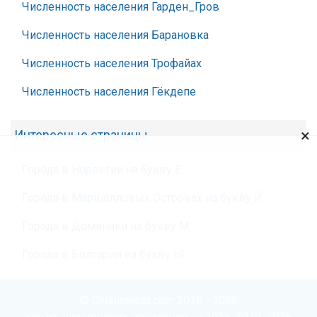
Численность населения Гарден_Гров
Численность населения Барановка
Численность населения Трофайах
Численность населения Гёкдепе
×
Интересные страницы
Города в Норвегии на букву Е
Города в Маршалловых Островах на букву Й
Города в Доминики на букву М
Города в Болгарии на букву Ы
© Chislennost.com 2016 - 2026