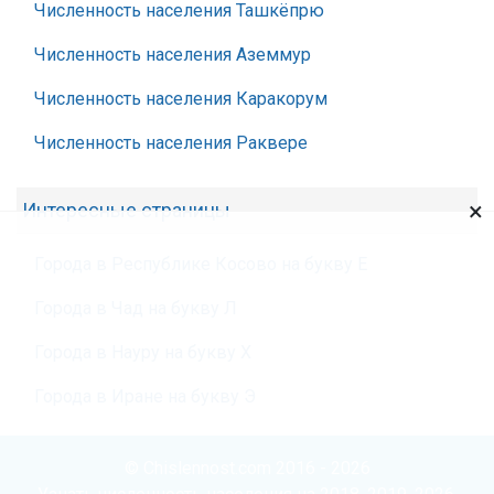
Численность населения Ташкёпрю
Численность населения Аземмур
Численность населения Каракорум
Численность населения Раквере
×
Интересные страницы
Города в Республике Косово на букву Е
Города в Чад на букву Л
Города в Науру на букву Х
Города в Иране на букву Э
© Chislennost.com 2016 - 2026