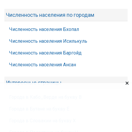
Численность населения по городам
Численность населения Бхопал
Численность населения Исилькуль
Численность населения Баргойд
Численность населения Ансан
×
Интересные страницы
Города в Кабо_Верде на букву В
Города в Бутане на букву Ё
Города в Словакии на букву Х