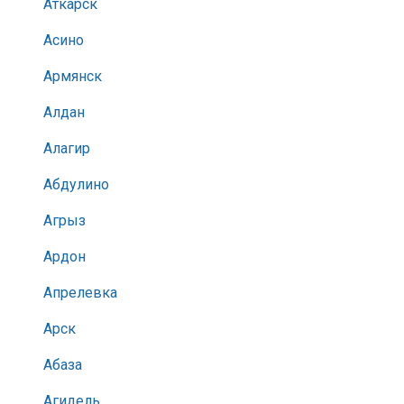
Аткарск
Асино
Армянск
Алдан
Алагир
Абдулино
Агрыз
Ардон
Апрелевка
Арск
Абаза
Агидель