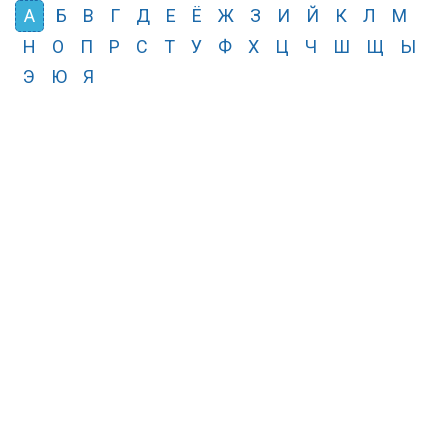
А
Б
В
Г
Д
Е
Ё
Ж
З
И
Й
К
Л
М
Н
О
П
Р
С
Т
У
Ф
Х
Ц
Ч
Ш
Щ
Ы
Э
Ю
Я