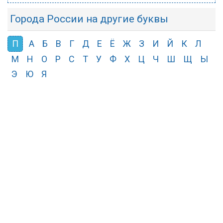
Города России на другие буквы
П
А
Б
В
Г
Д
Е
Ё
Ж
З
И
Й
К
Л
М
Н
О
Р
С
Т
У
Ф
Х
Ц
Ч
Ш
Щ
Ы
Э
Ю
Я