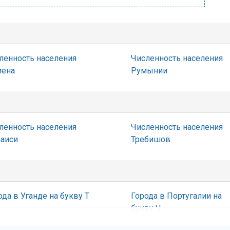
ленность населения
Численность населения
ена
Румынии
ленность населения
Численность населения
аиси
Требишов
ода в Уганде на букву Т
Города в Португалии на
букву Ч