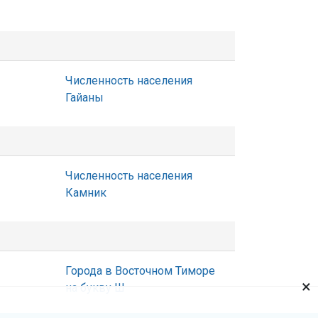
Численность населения
Гайаны
Численность населения
Камник
Города в Восточном Тиморе
×
на букву Ш