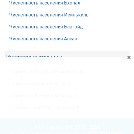
Численность населения Бхопал
Численность населения Исилькуль
Численность населения Баргойд
Численность населения Ансан
×
Интересные страницы
Города в Кабо_Верде на букву В
Города в Бутане на букву Ё
Города в Словакии на букву Х
Города в Палестине на букву Ч
© Chislennost.com 2016 - 2026