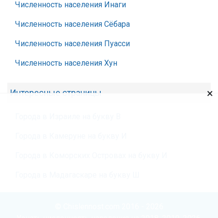
Численность населения Инаги
Численность населения Сёбара
Численность населения Пуасси
Численность населения Хун
×
Интересные страницы
Города в Израиле на букву В
Города в Камеруне на букву И
Города в Коморских Островах на букву И
Города в Мадагаскаре на букву Ш
© Chislennost.com 2016 - 2026