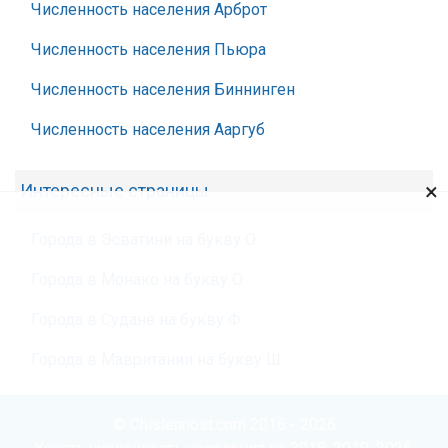
Численность населения Арброт
Численность населения Пьюра
Численность населения Биннинген
Численность населения Ааргуб
×
Интересные страницы
Города в Эсватини на букву О
Города в Монако на букву О
Города в Судане на букву Ф
Города в Мавритании на букву Ш
© Chislennost.com 2016 - 2026