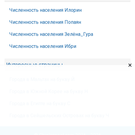
Численность населения Илорин
Численность населения Попаян
Численность населения Зелёна_Гура
Численность населения Ибри
×
Интересные страницы
Города в Мальтах на букву Й
Города в Южной Корее на букву Н
Города в Египте на букву С
Города в Сейшельских Островах на букву Ч