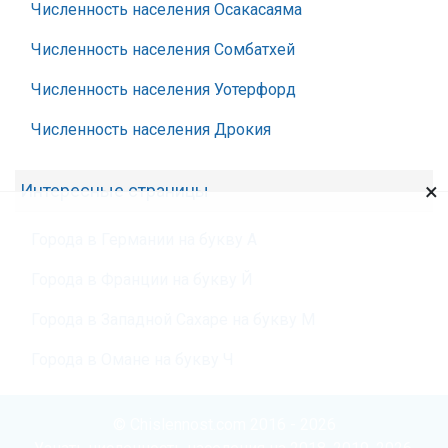
Численность населения Осакасаяма
Численность населения Сомбатхей
Численность населения Уотерфорд
Численность населения Дрокия
×
Интересные страницы
Города в Германии на букву А
Города в Франции на букву Й
Города в Западной Сахаре на букву М
Города в Омане на букву Ч
© Chislennost.com 2016 - 2026