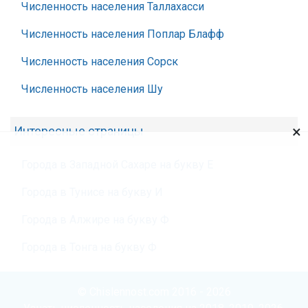
Численность населения Таллахасси
Численность населения Поплар Блафф
Численность населения Сорск
Численность населения Шу
×
Интересные страницы
Города в Западной Сахаре на букву Е
Города в Тунисе на букву И
Города в Алжире на букву Ф
Города в Тонга на букву Ф
© Chislennost.com 2016 - 2026