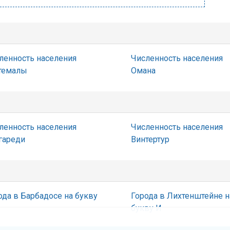
ленность населения
Численность населения
темалы
Омана
ленность населения
Численность населения
гареди
Винтертур
ода в Барбадосе на букву
Города в Лихтенштейне н
букву И