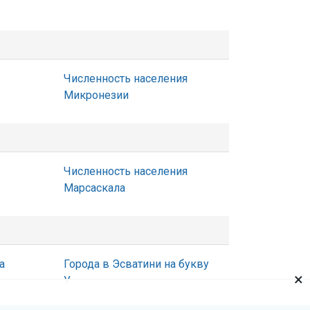
Численность населения
Микронезии
Численность населения
Марсаскала
а
Города в Эсватини на букву
×
У