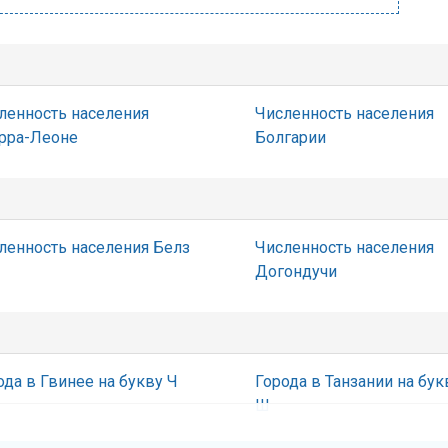
ленность населения
Численность населения
рра-Леоне
Болгарии
ленность населения Белз
Численность населения
Догондучи
ода в Гвинее на букву Ч
Города в Танзании на бук
Ш