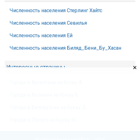
Численность населения Стерлинг Хайтс
Численность населения Севилья
Численность населения Ей
Численность населения Биляд_Бени_Бу_Хасан
×
Интересные страницы
Города в Аргентине на букву А
Города в Боливии на букву Б
Города в Белоруссии на букву Д
Города в Лесото на букву Ю