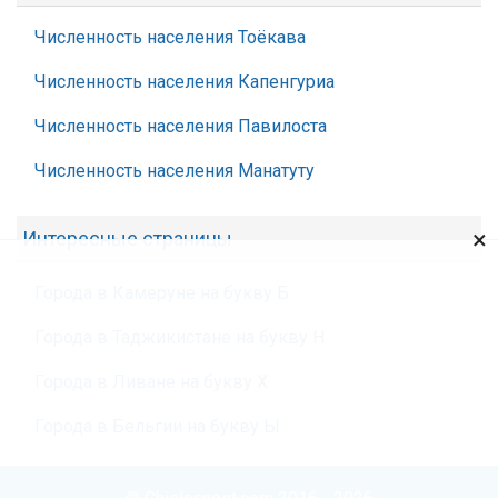
Численность населения Тоёкава
Численность населения Капенгуриа
Численность населения Павилоста
Численность населения Манатуту
×
Интересные страницы
Города в Камеруне на букву Б
Города в Таджикистане на букву Н
Города в Ливане на букву Х
Города в Бельгии на букву Ы