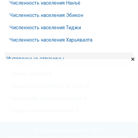
Численность населения Нанъё
Численность населения Эбикон
Численность населения Тиджи
Численность населения Харьявалта
×
Интересные страницы
Страны на букву Е
Города в Люксембурге на букву В
Города в Афганистане на букву Й
Города в Кирибати на букву Я
© Chislennost.com 2016 - 2026