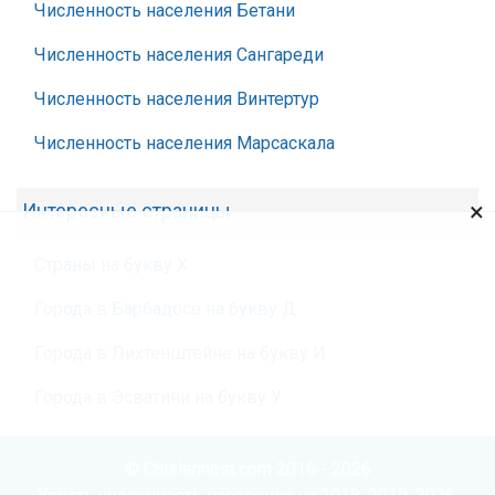
Численность населения Бетани
Численность населения Сангареди
Численность населения Винтертур
Численность населения Марсаскала
×
Интересные страницы
Страны на букву Х
Города в Барбадосе на букву Д
Города в Лихтенштейне на букву И
Города в Эсватини на букву У
© Chislennost.com 2016 - 2026