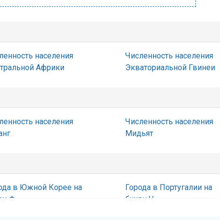
ленность населения
Численность населения
тральной Африки
Экваториальной Гвинеи
ленность населения
Численность населения
анг
Мидьят
ода в Южной Корее на
Города в Португалии на
ву Ф
букву Ч