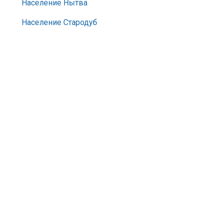
Население Нытва
Население Стародуб