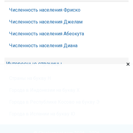
Численность населения Фриско
Численность населения Джелам
Численность населения Абеокута
Численность населения Диана
×
Интересные страницы
Страны на букву Н
Города в Индонезии на букву Х
Города в Республике Косово на букву Э
Города в Испании на букву Ю