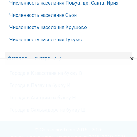
Численность населения Повуа_де_Санта_Ирия
Численность населения Сьон
Численность населения Крушево
Численность населения Тукумс
×
Интересные страницы
Города в Казахстане на букву В
Города в Палау на букву Й
Города в Австрии на букву Н
Города в Сальвадоре на букву Ш
© Chislennost.com 2016 - 2026